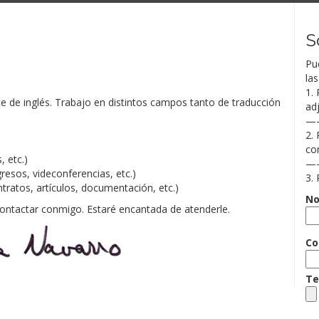
S
Pu
las
1.
ce de inglés. Trabajo en distintos campos tanto de traducción
ad
—
2.
co
, etc.)
—
resos, videconferencias, etc.)
3. 
ratos, artículos, documentación, etc.)
No
contactar conmigo. Estaré encantada de atenderle.
Co
Te